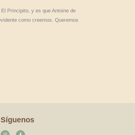
El Principito, y es que Antoine de
an evidente como creemos. Queremos
Síguenos
I
F