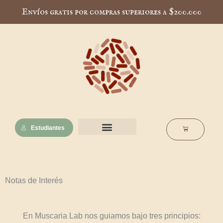
Ir
Envíos gratis por compras superiores a $200.000
al
contenido
Estudiantes
Cart
Nuestra esencia
Notas de interés
Escuela Muscaria
Notas de Interés
En Muscaria Lab nos guiamos bajo tres principios: