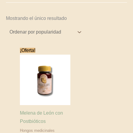
Mostrando el único resultado
El
El
¡Oferta!
precio
precio
original
actual
era:
es:
$85,000.
$76,500.
Melena de León con
Postbióticos
Hongos medicinales