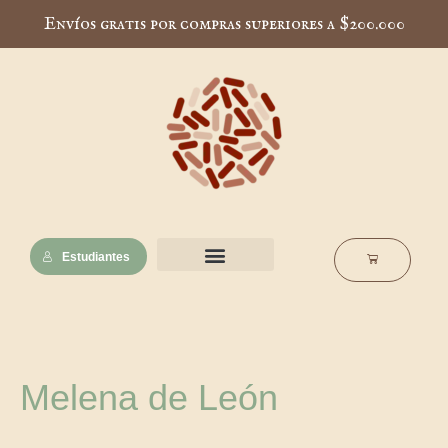
Ir
Envíos gratis por compras superiores a $200.000
al
contenido
Estudiantes
Cart
Nuestra esencia
Notas de interés
Escuela Muscaria
Melena de León