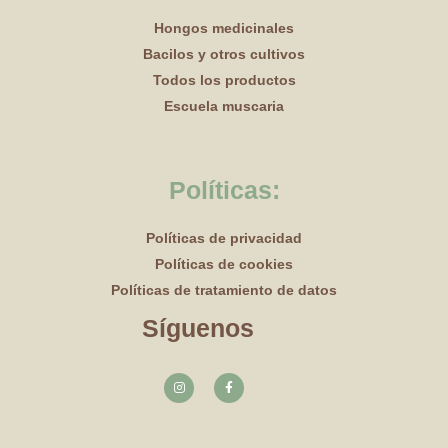
Hongos medicinales
Bacilos y otros cultivos
Todos los productos
Escuela muscaria
Políticas:
Políticas de privacidad
Políticas de cookies
Políticas de tratamiento de datos
Síguenos
I
F
n
a
s
c
t
e
a
b
g
o
r
o