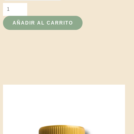
con
Postbióticos
AÑADIR AL CARRITO
cantidad