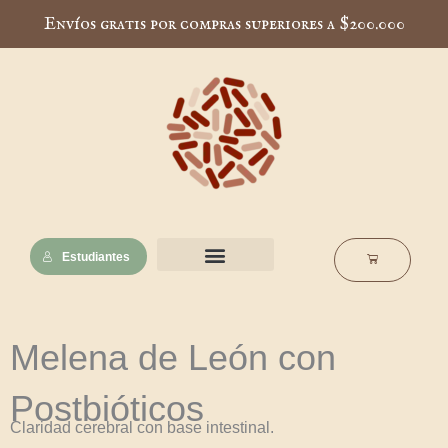
Ir
Envíos gratis por compras superiores a $200.000
al
contenido
Estudiantes
Cart
Nuestra esencia
Notas de interés
Escuela Muscaria
Melena de León con
Postbióticos
Claridad cerebral con base intestinal.