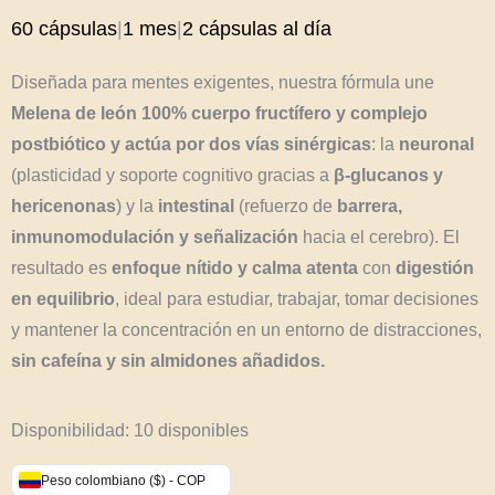
60 cápsulas
|
1 mes
|
2 cápsulas al día
Diseñada para mentes exigentes, nuestra fórmula une
Melena de león 100% cuerpo fructífero y complejo
postbiótico y actúa por dos vías sinérgicas
: la
neuronal
(plasticidad y soporte cognitivo gracias a
β-glucanos y
hericenonas
) y la
intestinal
(refuerzo de
barrera,
inmunomodulación y señalización
hacia el cerebro). El
resultado es
enfoque nítido y calma atenta
con
digestión
en equilibrio
, ideal para estudiar, trabajar, tomar decisiones
y mantener la concentración en un entorno de distracciones,
sin cafeína y sin almidones añadidos.
Melena
Disponibilidad:
10 disponibles
de
Peso colombiano ($) - COP
León