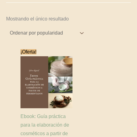
Mostrando el único resultado
El
El
¡Oferta!
precio
precio
original
actual
era:
es:
$50,000.
$25,000.
Ebook: Guía práctica
para la elaboración de
cosméticos a partir de