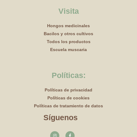
Visita
Hongos medicinales
Bacilos y otros cultivos
Todos los productos
Escuela muscaria
Políticas:
Políticas de privacidad
Políticas de cookies
Políticas de tratamiento de datos
Síguenos
I
F
n
a