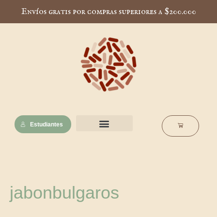
Ir
Envíos gratis por compras superiores a $200.000
al
contenido
Estudiantes
Cart
Nuestra esencia
Notas de interés
Escuela Muscaria
jabonbulgaros