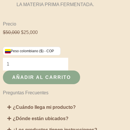
LA MATERIA PRIMA FERMENTADA.
Precio
El
El
$
50,000
$
25,000
precio
precio
original
actual
Ebook:
Peso colombiano ($) - COP
era:
es:
Guía
$50,000.
$25,000.
práctica
para
AÑADIR AL CARRITO
la
elaboración
Preguntas Frecuentes
de
¿Cuándo llega mi producto?
cosméticos
a
¿Dónde están ubicados?
partir
¿Los productos tienen instrucciones?