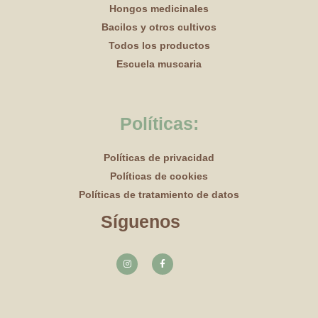
Hongos medicinales
Bacilos y otros cultivos
Todos los productos
Escuela muscaria
Políticas:
Políticas de privacidad
Políticas de cookies
Políticas de tratamiento de datos
Síguenos
I
F
n
a
s
c
t
e
a
b
g
o
r
o
a
k