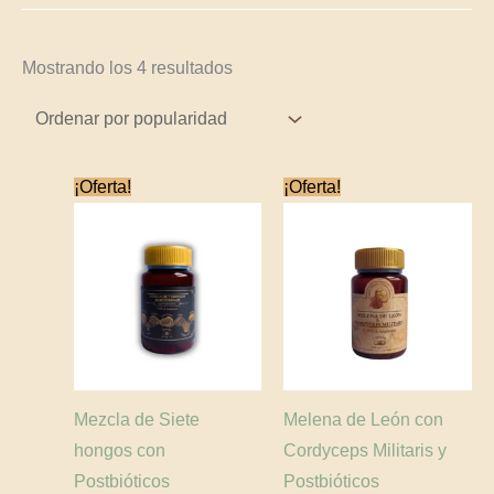
Mostrando los 4 resultados
El
El
El
El
¡Oferta!
¡Oferta!
precio
precio
precio
precio
original
actual
original
actual
era:
es:
era:
es:
$95,000.
$85,500.
$95,000.
$85,500.
Mezcla de Siete
Melena de León con
hongos con
Cordyceps Militaris y
Postbióticos
Postbióticos