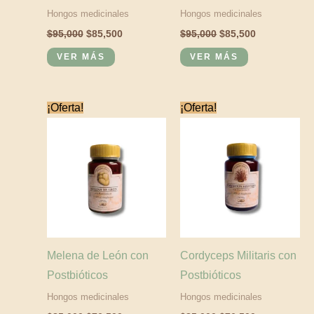
Hongos medicinales
Hongos medicinales
$
95,000
$
85,500
$
95,000
$
85,500
VER MÁS
VER MÁS
El
El
El
El
¡Oferta!
¡Oferta!
precio
precio
precio
precio
original
actual
original
actual
era:
es:
era:
es:
$85,000.
$76,500.
$85,000.
$76,500.
Melena de León con
Cordyceps Militaris con
Postbióticos
Postbióticos
Hongos medicinales
Hongos medicinales