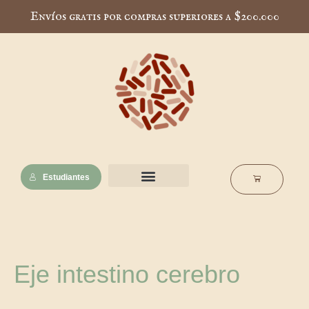
Ir
Envíos gratis por compras superiores a $200.000
al
contenido
Estudiantes
Cart
Nuestra esencia
Notas de interés
Escuela Muscaria
Ordenado
Eje intestino cerebro
por
popularidad