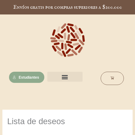
Ir
Envíos gratis por compras superiores a $200.000
al
contenido
Estudiantes
Cart
Nuestra esencia
Notas de interés
Escuela Muscaria
Lista de deseos