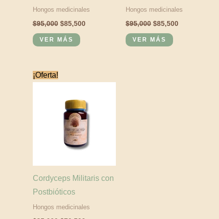
Hongos medicinales
Hongos medicinales
$
95,000
$
85,500
$
95,000
$
85,500
VER MÁS
VER MÁS
El
El
¡Oferta!
precio
precio
original
actual
era:
es:
$85,000.
$76,500.
Cordyceps Militaris con
Postbióticos
Hongos medicinales