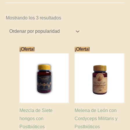
Mostrando los 3 resultados
El
El
El
El
¡Oferta!
¡Oferta!
precio
precio
precio
precio
original
actual
original
actual
era:
es:
era:
es:
$95,000.
$85,500.
$95,000.
$85,500.
Mezcla de Siete
Melena de León con
hongos con
Cordyceps Militaris y
Postbióticos
Postbióticos