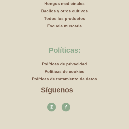
Hongos medicinales
Bacilos y otros cultivos
Todos los productos
Escuela muscaria
Políticas:
Políticas de privacidad
Políticas de cookies
Políticas de tratamiento de datos
Síguenos
I
F
n
a
s
c
t
e
a
b
g
o
r
o
a
k