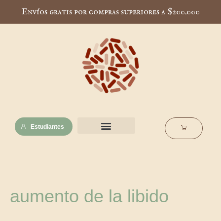
Ir
Envíos gratis por compras superiores a $200.000
al
contenido
Estudiantes
Cart
Nuestra esencia
Notas de interés
Escuela Muscaria
Ordenado
aumento de la libido
por
popularidad