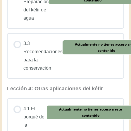
contenido
Preparación
del kéfir de
agua
3.3
Actualmente no tienes acceso a 
contenido
Recomendaciones
para la
conservación
Lección 4: Otras aplicaciones del kéfir
4.1 El
Actualmente no tienes acceso a este
contenido
porqué de
la