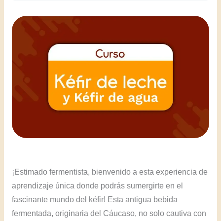
¡Estimado fermentista, bienvenido a esta experiencia de
aprendizaje única donde podrás sumergirte en el
fascinante mundo del kéfir! Esta antigua bebida
fermentada, originaria del Cáucaso, no solo cautiva con