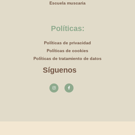
Escuela muscaria
Políticas:
Políticas de privacidad
Políticas de cookies
Políticas de tratamiento de datos
Síguenos
I
F
n
a
s
c
t
e
a
b
g
o
r
o
a
k
m
-
f