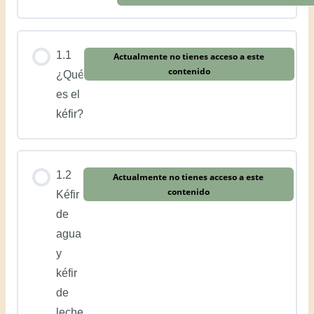
1.1
Actualmente no tienes acceso a este
contenido
¿Qué
es el
kéfir?
1.2
Actualmente no tienes acceso a este
contenido
Kéfir
de
agua
y
kéfir
de
leche