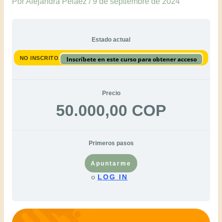
Por
Alejandra Peláez
/
9 de septiembre de 2024
Estado actual
NO INSCRITO
Inscríbete en este curso para obtener acceso
Precio
50.000,00 COP
Primeros pasos
Apuntarme
o
LOG IN