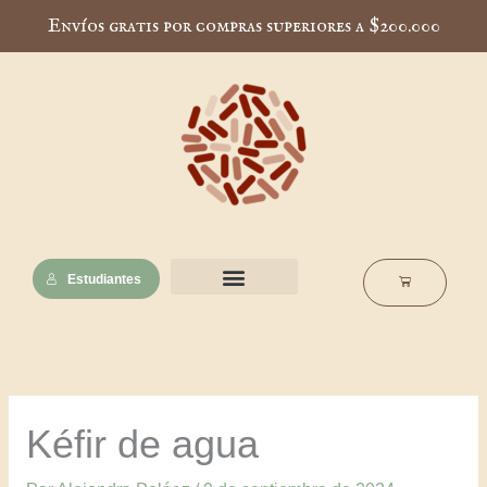
Ir
Envíos gratis por compras superiores a $200.000
al
contenido
Estudiantes
Cart
Nuestra esencia
Notas de interés
Escuela Muscaria
Kéfir de agua