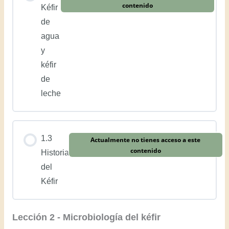
contenido
Kéfir
de
agua
y
kéfir
de
leche
1.3
Actualmente no tienes acceso a este
contenido
Historia
del
Kéfir
Lección 2 - Microbiología del kéfir