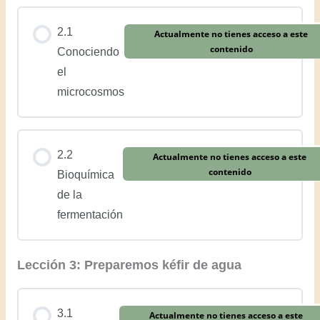
2.1
Actualmente no tienes acceso a este
contenido
Conociendo
el
microcosmos
2.2
Actualmente no tienes acceso a este
contenido
Bioquímica
de la
fermentación
Lección 3: Preparemos kéfir de agua
3.1
Actualmente no tienes acceso a este