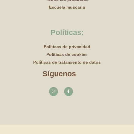
Escuela muscaria
Políticas:
Políticas de privacidad
Políticas de cookies
Políticas de tratamiento de datos
Síguenos
I
F
n
a
s
c
t
e
a
b
g
o
r
o
a
k
m
-
f